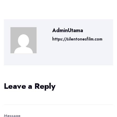
AdminUtama
https://silentonesfilm.com
Leave a Reply
Message