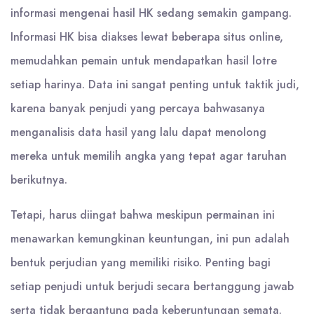
informasi mengenai hasil HK sedang semakin gampang.
Informasi HK bisa diakses lewat beberapa situs online,
memudahkan pemain untuk mendapatkan hasil lotre
setiap harinya. Data ini sangat penting untuk taktik judi,
karena banyak penjudi yang percaya bahwasanya
menganalisis data hasil yang lalu dapat menolong
mereka untuk memilih angka yang tepat agar taruhan
berikutnya.
Tetapi, harus diingat bahwa meskipun permainan ini
menawarkan kemungkinan keuntungan, ini pun adalah
bentuk perjudian yang memiliki risiko. Penting bagi
setiap penjudi untuk berjudi secara bertanggung jawab
serta tidak bergantung pada keberuntungan semata.