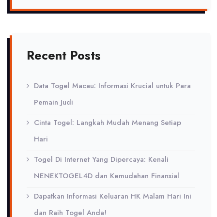
Recent Posts
Data Togel Macau: Informasi Krucial untuk Para
Pemain Judi
Cinta Togel: Langkah Mudah Menang Setiap
Hari
Togel Di Internet Yang Dipercaya: Kenali
NENEKTOGEL4D dan Kemudahan Finansial
Dapatkan Informasi Keluaran HK Malam Hari Ini
dan Raih Togel Anda!