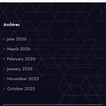
Archives
June 2026
March 2026
February 2026
January 2026
November 2025
October 2025