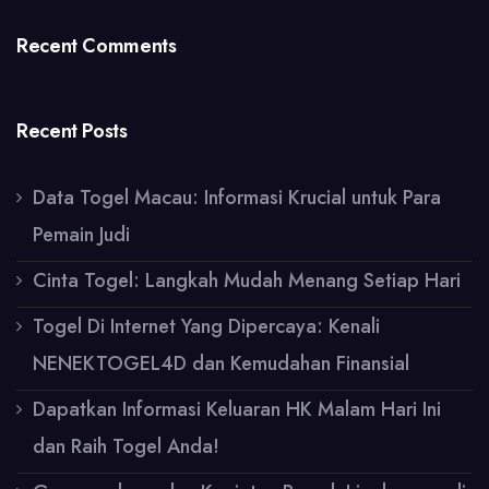
Recent Comments
Recent Posts
Data Togel Macau: Informasi Krucial untuk Para
Pemain Judi
Cinta Togel: Langkah Mudah Menang Setiap Hari
Togel Di Internet Yang Dipercaya: Kenali
NENEKTOGEL4D dan Kemudahan Finansial
Dapatkan Informasi Keluaran HK Malam Hari Ini
dan Raih Togel Anda!