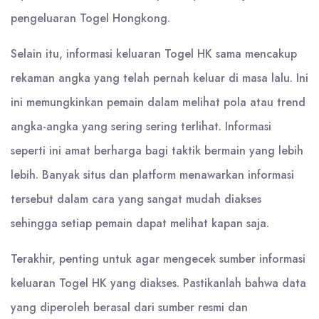
pengeluaran Togel Hongkong.
Selain itu, informasi keluaran Togel HK sama mencakup
rekaman angka yang telah pernah keluar di masa lalu. Ini
ini memungkinkan pemain dalam melihat pola atau trend
angka-angka yang sering sering terlihat. Informasi
seperti ini amat berharga bagi taktik bermain yang lebih
lebih. Banyak situs dan platform menawarkan informasi
tersebut dalam cara yang sangat mudah diakses
sehingga setiap pemain dapat melihat kapan saja.
Terakhir, penting untuk agar mengecek sumber informasi
keluaran Togel HK yang diakses. Pastikanlah bahwa data
yang diperoleh berasal dari sumber resmi dan