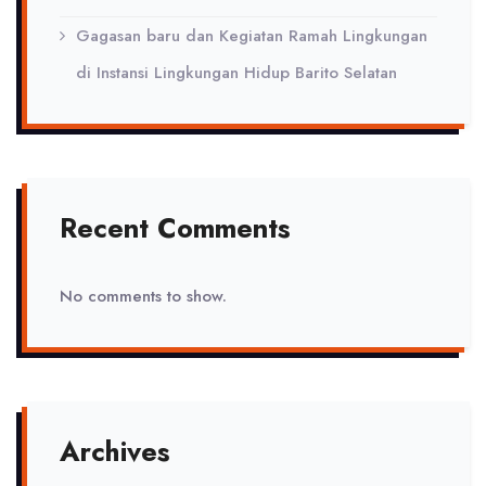
Gagasan baru dan Kegiatan Ramah Lingkungan
di Instansi Lingkungan Hidup Barito Selatan
Recent Comments
No comments to show.
Archives