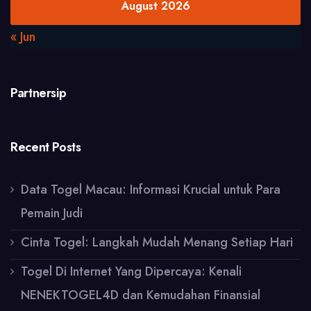
August 2026
« Jun
Partnersip
Recent Posts
Data Togel Macau: Informasi Krucial untuk Para
Pemain Judi
Cinta Togel: Langkah Mudah Menang Setiap Hari
Togel Di Internet Yang Dipercaya: Kenali
NENEKTOGEL4D dan Kemudahan Finansial