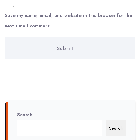
Save my name, email, and website in this browser for the
next time I comment.
Search
Search