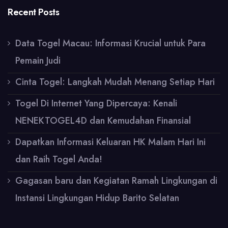
Recent Posts
Data Togel Macau: Informasi Krucial untuk Para
Pemain Judi
Cinta Togel: Langkah Mudah Menang Setiap Hari
Togel Di Internet Yang Dipercaya: Kenali
NENEKTOGEL4D dan Kemudahan Finansial
Dapatkan Informasi Keluaran HK Malam Hari Ini
dan Raih Togel Anda!
Gagasan baru dan Kegiatan Ramah Lingkungan di
Instansi Lingkungan Hidup Barito Selatan