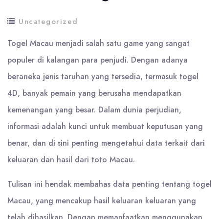
Uncategorized
Togel Macau menjadi salah satu game yang sangat
populer di kalangan para penjudi. Dengan adanya
beraneka jenis taruhan yang tersedia, termasuk togel
4D, banyak pemain yang berusaha mendapatkan
kemenangan yang besar. Dalam dunia perjudian,
informasi adalah kunci untuk membuat keputusan yang
benar, dan di sini penting mengetahui data terkait dari
keluaran dan hasil dari toto Macau.
Tulisan ini hendak membahas data penting tentang togel
Macau, yang mencakup hasil keluaran keluaran yang
telah dihasilkan. Dengan memanfaatkan menggunakan