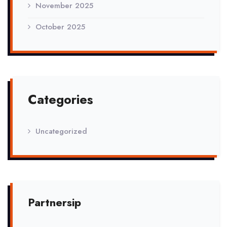
November 2025
October 2025
Categories
Uncategorized
Partnersip