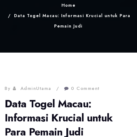
Home
Data Togel Macau: Informasi Krucial untuk Para
Pemain Judi
By
AdminUtama
0 Comment
Data Togel Macau:
Informasi Krucial untuk
Para Pemain Judi