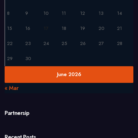
8
9
10
11
12
13
14
15
16
17
18
19
20
21
22
23
24
25
26
27
28
29
30
June 2026
« Mar
Partnersip
Recent Posts