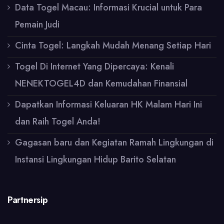
Data Togel Macau: Informasi Krucial untuk Para
Pemain Judi
Cinta Togel: Langkah Mudah Menang Setiap Hari
Togel Di Internet Yang Dipercaya: Kenali
NENEKTOGEL4D dan Kemudahan Finansial
Dapatkan Informasi Keluaran HK Malam Hari Ini
dan Raih Togel Anda!
Gagasan baru dan Kegiatan Ramah Lingkungan di
Instansi Lingkungan Hidup Barito Selatan
Partnersip