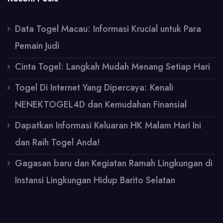
Data Togel Macau: Informasi Krucial untuk Para
Pemain Judi
Cinta Togel: Langkah Mudah Menang Setiap Hari
Togel Di Internet Yang Dipercaya: Kenali
NENEKTOGEL4D dan Kemudahan Finansial
Dapatkan Informasi Keluaran HK Malam Hari Ini
dan Raih Togel Anda!
Gagasan baru dan Kegiatan Ramah Lingkungan di
Instansi Lingkungan Hidup Barito Selatan