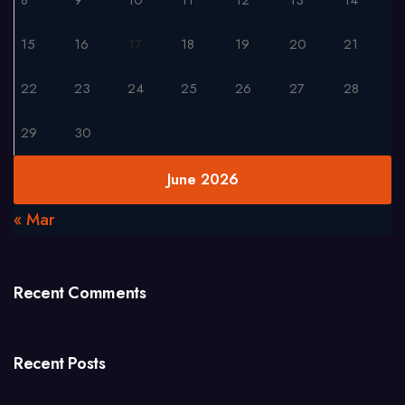
8
9
10
11
12
13
14
15
16
17
18
19
20
21
22
23
24
25
26
27
28
29
30
June 2026
« Mar
Recent Comments
Recent Posts