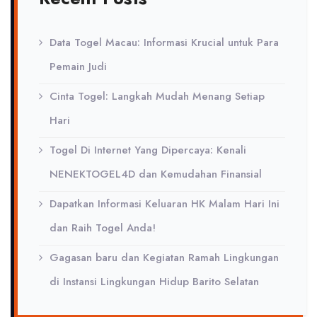
Data Togel Macau: Informasi Krucial untuk Para
Pemain Judi
Cinta Togel: Langkah Mudah Menang Setiap
Hari
Togel Di Internet Yang Dipercaya: Kenali
NENEKTOGEL4D dan Kemudahan Finansial
Dapatkan Informasi Keluaran HK Malam Hari Ini
dan Raih Togel Anda!
Gagasan baru dan Kegiatan Ramah Lingkungan
di Instansi Lingkungan Hidup Barito Selatan