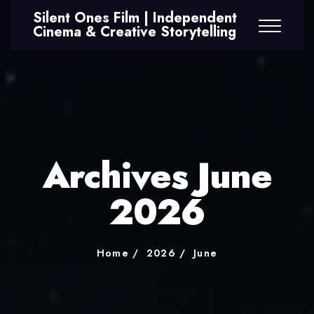
Silent Ones Film | Independent
Cinema & Creative Storytelling
Archives June
2026
Home
2026
June