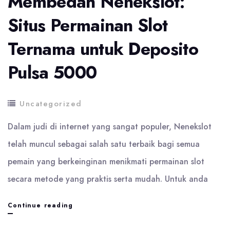
Membedah Nenekslot:
Uang
Situs Permainan Slot
lima
ribu
Ternama untuk Deposito
Pulsa 5000
Uncategorized
Dalam judi di internet yang sangat populer, Nenekslot
telah muncul sebagai salah satu terbaik bagi semua
pemain yang berkeinginan menikmati permainan slot
secara metode yang praktis serta mudah. Untuk anda
Membedah
Continue reading
Nenekslot: