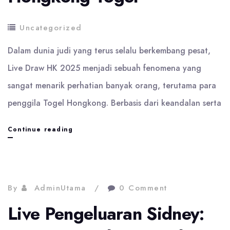
Uncategorized
Dalam dunia judi yang terus selalu berkembang pesat,
Live Draw HK 2025 menjadi sebuah fenomena yang
sangat menarik perhatian banyak orang, terutama para
penggila Togel Hongkong. Berbasis dari keandalan serta
Menelusuri
Continue reading
Pesona
Pengundian
Langsung
By
AdminUtama
0 Comment
Togel
Live Pengeluaran Sidney:
HK