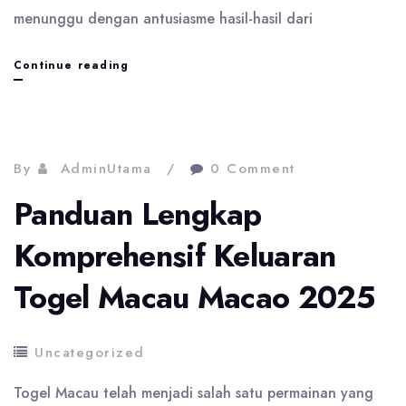
menunggu dengan antusiasme hasil-hasil dari
Bongkar
Continue reading
Secrets
Live
Draw
By
AdminUtama
0 Comment
HK:
Panduan Lengkap
Keluaran
Komprehensif Keluaran
Toto
Hongkong
Togel Macau Macao 2025
Pools
Uncategorized
Togel Macau telah menjadi salah satu permainan yang