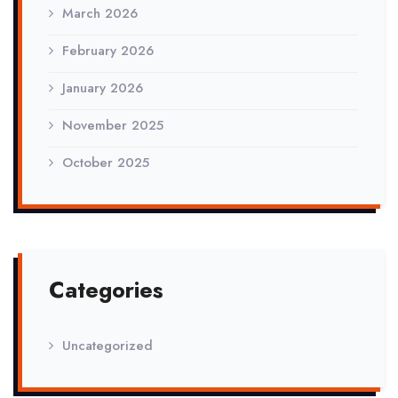
March 2026
February 2026
January 2026
November 2025
October 2025
Categories
Uncategorized