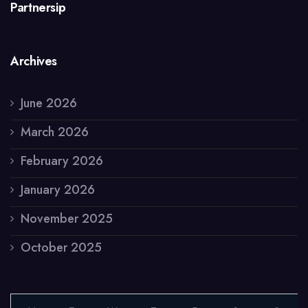
Partnersip
Archives
June 2026
March 2026
February 2026
January 2026
November 2025
October 2025