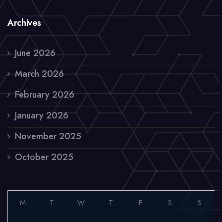
Archives
June 2026
March 2026
February 2026
January 2026
November 2025
October 2025
M
T
W
T
F
S
S