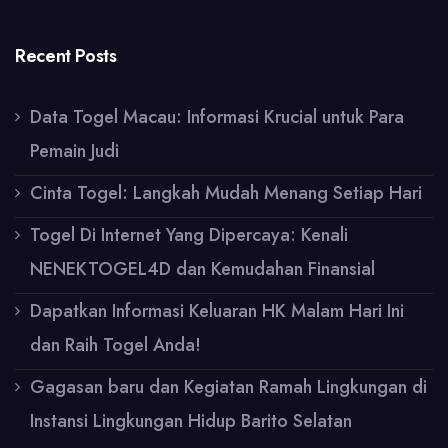
Recent Posts
Data Togel Macau: Informasi Krucial untuk Para
Pemain Judi
Cinta Togel: Langkah Mudah Menang Setiap Hari
Togel Di Internet Yang Dipercaya: Kenali
NENEKTOGEL4D dan Kemudahan Finansial
Dapatkan Informasi Keluaran HK Malam Hari Ini
dan Raih Togel Anda!
Gagasan baru dan Kegiatan Ramah Lingkungan di
Instansi Lingkungan Hidup Barito Selatan