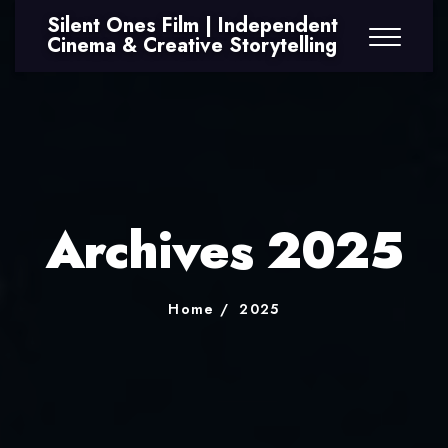
Silent Ones Film | Independent
Cinema & Creative Storytelling
Archives 2025
Home
2025