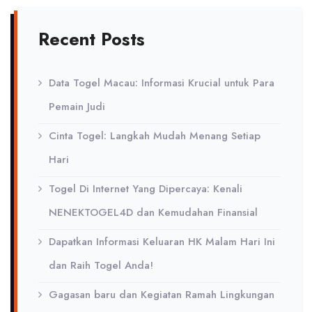
Recent Posts
Data Togel Macau: Informasi Krucial untuk Para
Pemain Judi
Cinta Togel: Langkah Mudah Menang Setiap
Hari
Togel Di Internet Yang Dipercaya: Kenali
NENEKTOGEL4D dan Kemudahan Finansial
Dapatkan Informasi Keluaran HK Malam Hari Ini
dan Raih Togel Anda!
Gagasan baru dan Kegiatan Ramah Lingkungan