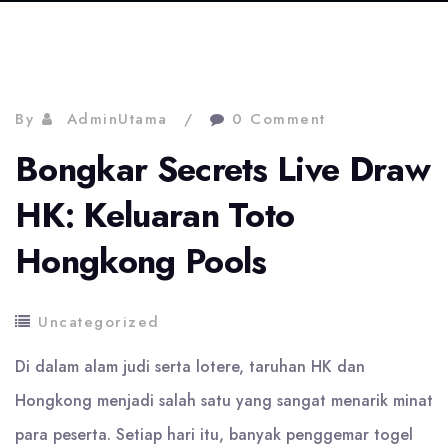
By
AdminUtama
0 Comment
Bongkar Secrets Live Draw
HK: Keluaran Toto
Hongkong Pools
Uncategorized
Di dalam alam judi serta lotere, taruhan HK dan
Hongkong menjadi salah satu yang sangat menarik minat
para peserta. Setiap hari itu, banyak penggemar togel