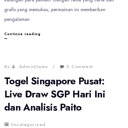
grafis yang memukau, permainan ini memberikan
pengalaman
Optimalkan
Continue reading
Pencapaian
Kamu
dengan
By
AdminUtama
0 Comment
Starlight
Togel Singapore Pusat:
Princess
Live Draw SGP Hari Ini
tanpa
Pola
dan Analisis Paito
Uncategorized